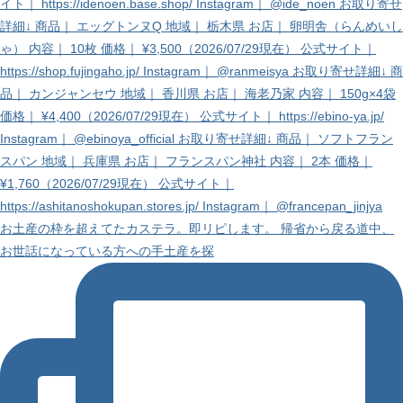
お土産の枠を超えてたカステラ。即リピします。 帰省から戻る道中、
お世話になっている方への手土産を探