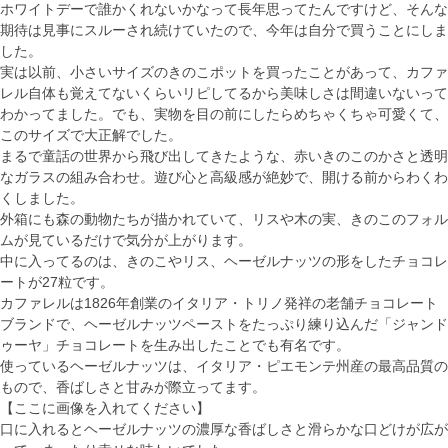
ホワイトデーで誰かくれないかなって長年思ってたんですけど、そんな
期待は見事にスルーされ続けていたので、今年は自分で買うことにしま
した。
実は以前、小さいサイズのきのこポットを買ったことがあって、カファ
レル自体も覚えてないくらいリピしてるから美味しさは間違いないって
わかってました。でも、実物を目の前にしたらめちゃくちゃ可愛くて、
このサイズで大正解でした。
まるで童話の世界から飛び出してきたような、赤いきのこのかさと透明
なガラスの組み合わせ。遊び心と高級感が絶妙で、開ける前からわくわ
くしました。
外箱にも森の動物たちが描かれていて、リスや木の実、きのこのフォル
ムが見ているだけで気分が上がります。
中に入ってるのは、きのこやリス、ヘーゼルナッツの形をしたチョコレ
ートが27粒です。
カファレルは1826年創業のイタリア・トリノ発祥の老舗チョコレート
ブランドで、ヘーゼルナッツペーストをたっぷり練り込んだ「ジャンド
ゥーヤ」チョコレートを生み出したことでも有名です。
使っているヘーゼルナッツは、イタリア・ピエモンテ州産の最高品質の
もので、香ばしさと甘みが際立ってます。
【ここに画像を入れてください】
口に入れるとヘーゼルナッツの濃厚な香ばしさと滑らかな口どけが広が