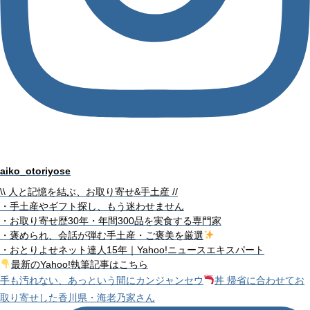
aiko_otoriyose
\\ 人と記憶を結ぶ、お取り寄せ&手土産 //
・手土産やギフト探し、もう迷わせません
・お取り寄せ歴30年・年間300品を実食する専門家
・褒められ、会話が弾む手土産・ご褒美を厳選
・おとりよせネット達人15年｜Yahoo!ニュースエキスパート
最新のYahoo!執筆記事はこちら
手も汚れない、あっという間にカンジャンセウ
丼 帰省に合わせてお
取り寄せした香川県・海老乃家さん