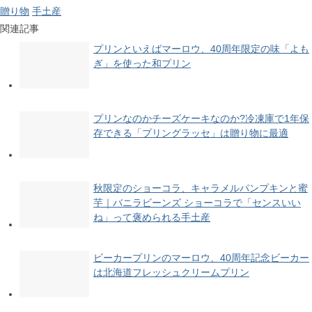
贈り物
手土産
関連記事
プリンといえばマーロウ、40周年限定の味「よも
ぎ」を使った和プリン
プリンなのかチーズケーキなのか?冷凍庫で1年保
存できる「プリングラッセ」は贈り物に最適
秋限定のショーコラ、キャラメルパンプキンと蜜
芋｜バニラビーンズ ショーコラで「センスいい
ね」って褒められる手土産
ビーカープリンのマーロウ、40周年記念ビーカー
は北海道フレッシュクリームプリン