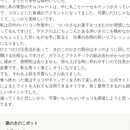
って、まったり幸せな味わいでした。
特に木の実型のチョコレートは、中に丸ごとヘーゼルナッツが入ってい
て、コロンとした食感がアクセントになってました。可愛いだけじゃな
くて、しっかり美味しいです。
私は日中のパソコン作業中に、つい小さなお菓子をつまむのが習慣にな
ってるんですけど、デスクの上にちょこんとある赤いきのこを眺めなが
らちょっとした甘いものを手に取ると、仕事の合間の良いリフレッシュ
になりました。
ひとつだけ注意点があって、きのこのかさの部分はネジのように回して
開ける仕様なんですけど、ガラスとプラスチックの組み合わせからか少
し緩めで、密閉性はありません。持ち上げる時に外れやすいので注意が
必要です。私も危うく落としそうになりました。
でも、それを上回る可愛らしさがありました。
食べ終わった後はチョコやキャンディを入れて楽しめるし、公式サイト
によるとライトを入れても活用できるそうです。長く愛用できるのも嬉
しいポイントでした。
減ってくると悲しいから、可愛いちっちゃいチョコを調達しようと思っ
てます。
森のきのこポット