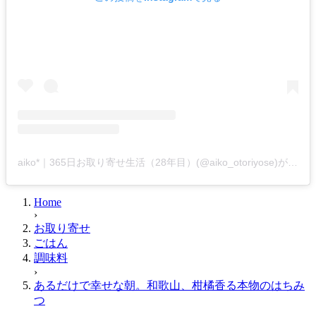
aiko*｜365日お取り寄せ生活（28年目）(@aiko_otoriyose)がシェアした投稿
Home
›
お取り寄せ
ごはん
調味料
›
あるだけで幸せな朝。和歌山、柑橘香る本物のはちみ
つ