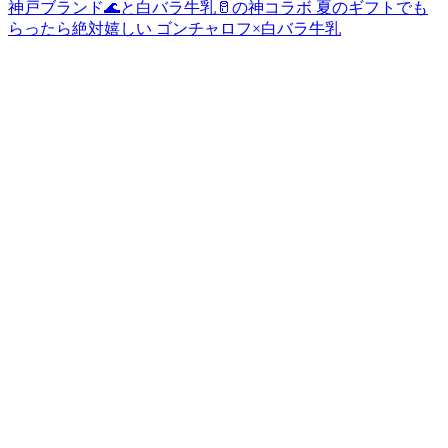
神戸ブランド🌊と白バラ牛乳🥛の神コラボ 夏のギフトでも
らったら絶対嬉しい ゴンチャロフ×白バラ牛乳