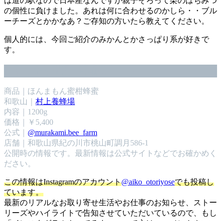
は道の駅なので日本産なんですが親子そろって栗のはちみつ
の個性に負けました。あれは何に合わせるのかしら・・ブル
ーチーズとかかなあ？ご存知の方いたら教えてください。
個人的には、今回ご紹介のみかんとかさっぱり系が好きで
す。
お取り寄せ情報・詳細はこちら
商品｜ほんまもん蜜柑蜂蜜
和歌山｜
村上養蜂場
内容｜1200g
価格｜￥5,400
公式｜
@murakami.bee_farm
店舗｜和歌山県紀の川市桃山町調月586-1
公開時の情報です。最新情報は公式サイトなどでお確かめく
ださい。
この情報はInstagramのアカウント
@aiko_otoriyose
でも投稿し
ています。
最新のリアルなお取り寄せ生活やお仕事のお知らせ、ストー
リーズやハイライトで告知させていただいているので、もし