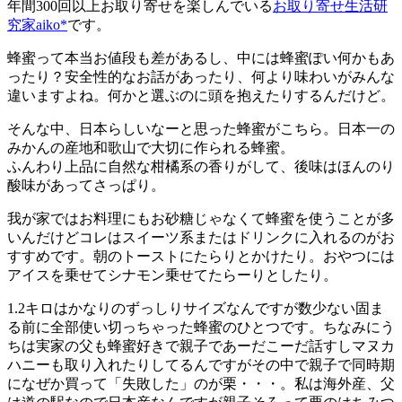
年間300回以上お取り寄せを楽しんでいる
お取り寄せ生活研
究家aiko*
です。
蜂蜜って本当お値段も差があるし、中には蜂蜜ぽい何かもあ
ったり？安全性的なお話があったり、何より味わいがみんな
違いますよね。何かと選ぶのに頭を抱えたりするんだけど。
そんな中、日本らしいなーと思った蜂蜜がこちら。日本一の
みかんの産地和歌山で大切に作られる蜂蜜。
ふんわり上品に自然な柑橘系の香りがして、後味はほんのり
酸味があってさっぱり。
我が家ではお料理にもお砂糖じゃなくて蜂蜜を使うことが多
いんだけどコレはスイーツ系またはドリンクに入れるのがお
すすめです。朝のトーストにたらりとかけたり。おやつには
アイスを乗せてシナモン乗せてたらーりとしたり。
1.2キロはかなりのずっしりサイズなんですが数少ない固ま
る前に全部使い切っちゃった蜂蜜のひとつです。ちなみにう
ちは実家の父も蜂蜜好きで親子であーだこーだ話すしマヌカ
ハニーも取り入れたりしてるんですがその中で親子で同時期
になぜか買って「失敗した」のが栗・・・。私は海外産、父