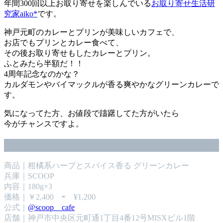
年間300回以上お取り寄せを楽しんでいる
お取り寄せ生活研
究家aiko*
です。
神戸元町のカレーとプリンが美味しいカフェで、
お店でもプリンとカレー食べて、
その後お取り寄せもしたカレーとプリン。
ふとみたら半額だ！！
4周年記念なのかな？
カルダモンやバイマックルが香る爽やかなグリーンカレーで
す。
気になってた方、お値段で躊躇してた方がいたら
今がチャンスですよ。
お取り寄せ情報・詳細はこちら
商品｜柑橘系ハーブとスパイス香る グリーンカレー
兵庫｜SCOOP
内容｜180g×3
価格｜￥2,400 ⇨ ¥1,200
公式｜
@scoop__cafe
店舗｜神戸市中央区元町通1丁目4番12号MISXビル1階