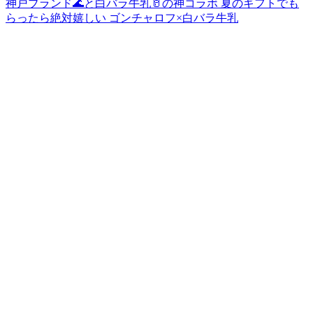
神戸ブランド🌊と白バラ牛乳🥛の神コラボ 夏のギフトでも
らったら絶対嬉しい ゴンチャロフ×白バラ牛乳