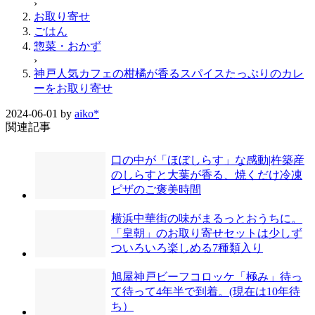
›
お取り寄せ
ごはん
惣菜・おかず
›
神戸人気カフェの柑橘が香るスパイスたっぷりのカレ
ーをお取り寄せ
2024-06-01
by
aiko*
関連記事
口の中が「ほぼしらす」な感動|杵築産
のしらすと大葉が香る、焼くだけ冷凍
ピザのご褒美時間
横浜中華街の味がまるっとおうちに。
「皇朝」のお取り寄せセットは少しず
ついろいろ楽しめる7種類入り
旭屋神戸ビーフコロッケ「極み」待っ
て待って4年半で到着。(現在は10年待
ち）