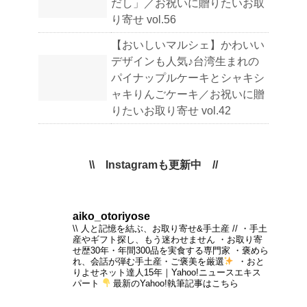
だし」／お祝いに贈りたいお取
り寄せ vol.56
【おいしいマルシェ】かわいい
デザインも人気♪台湾生まれの
パイナップルケーキとシャキシ
ャキりんごケーキ／お祝いに贈
りたいお取り寄せ vol.42
\\ Instagramも更新中 //
aiko_otoriyose
\\ 人と記憶を結ぶ、お取り寄せ&手土産 //
・手土
産やギフト探し、もう迷わせません
・お取り寄
せ歴30年・年間300品を実食する専門家
・褒めら
れ、会話が弾む手土産・ご褒美を厳選
・おと
りよせネット達人15年｜Yahoo!ニュースエキス
パート
最新のYahoo!執筆記事はこちら