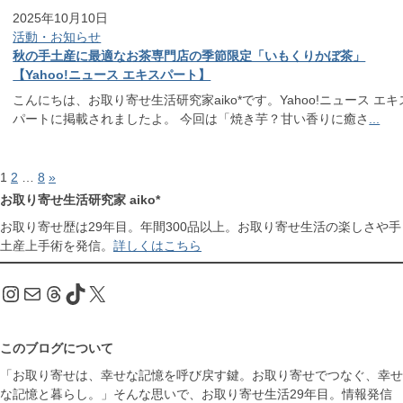
2025年10月10日
活動・お知らせ
秋の手土産に最適なお茶専門店の季節限定「いもくりかぼ茶」
【Yahoo!ニュース エキスパート】
こんにちは、お取り寄せ生活研究家aiko*です。Yahoo!ニュース エキ
パートに掲載されましたよ。 今回は「焼き芋？甘い香りに癒さ
...
1
2
…
8
»
お取り寄せ生活研究家 aiko*
お取り寄せ歴は29年目。年間300品以上。お取り寄せ生活の楽しさや手
土産上手術を発信。
詳しくはこちら
Instagram
メール
Threads
TikTok
X
このブログについて
「お取り寄せは、幸せな記憶を呼び戻す鍵。お取り寄せでつなぐ、幸せ
な記憶と暮らし。」そんな思いで、お取り寄せ生活29年目。情報発信