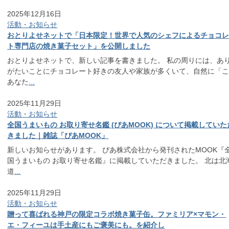
2025年12月16日
活動・お知らせ
おとりよせネットで「日本限定！世界で人気のシェフによるチョコ
ト専門店の焼き菓子セット」を公開しました
おとりよせネットで、新しい記事を書きました。 私の周りには、あ
がたいことにチョコレート好きの友人や家族が多くいて、自然に「
あなた
...
2025年11月29日
活動・お知らせ
全国うまいもの お取り寄せ名鑑 (ぴあMOOK) について掲載していた
きました｜雑誌「ぴあMOOK」
新しいお知らせがあります。 ぴあ株式会社から発刊されたMOOK『
国うまいもの お取り寄せ名鑑』に掲載していただきました。 北は北
道
...
2025年11月29日
活動・お知らせ
贈って喜ばれる神戸の限定コラボ焼き菓子缶。ファミリア×マモン・
エ・フィーユは手土産にもご褒美にも。を紹介し