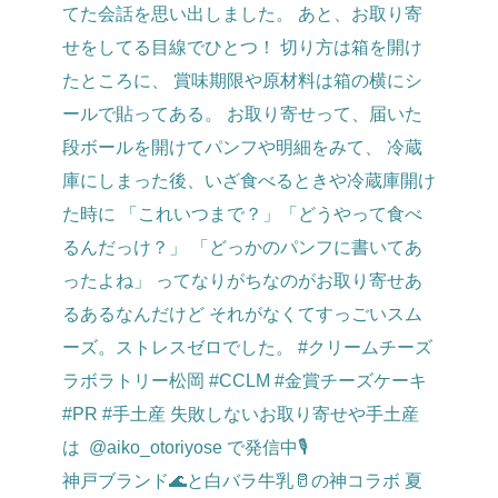
神戸ブランド🌊と白バラ牛乳🥛の神コラボ 夏