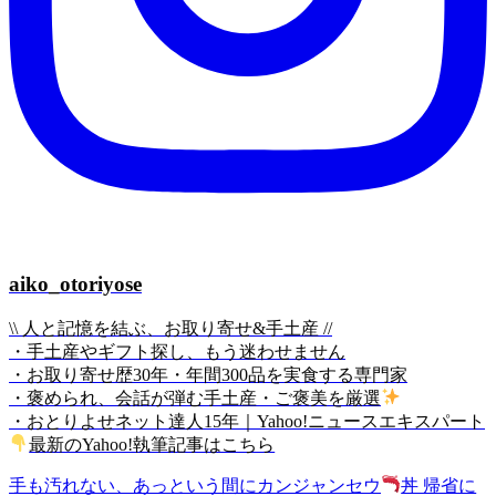
aiko_otoriyose
\\ 人と記憶を結ぶ、お取り寄せ&手土産 //
・手土産やギフト探し、もう迷わせません
・お取り寄せ歴30年・年間300品を実食する専門家
・褒められ、会話が弾む手土産・ご褒美を厳選
・おとりよせネット達人15年｜Yahoo!ニュースエキスパート
最新のYahoo!執筆記事はこちら
手も汚れない、あっという間にカンジャンセウ
丼 帰省に