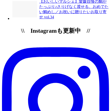
【おいしいマルシェ】愛媛自慢の鯛が
たっぷり♪さりげなく渡せる、おめでた
い鯛めし／お祝いに贈りたいお取り寄
せ vol.34
\\ Instagramも更新中 //