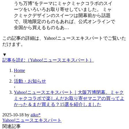
うち万博”をテーマにミャクミャクコラボのスイ
ーツをいろいろお取り寄せしていました。 ミャ
クミャクデザインのスイーツは開幕前から話題
で、現地限定のものもあれば、公式オンラインで
全国から買えるものもあ…
この記事の詳細は、Yahoo!ニュースエキスパートでご覧いた
だけます。
▼
記事を読む（Yahoo!ニュースエキスパート）
Home
›
活動・お知らせ
›
Yahoo!ニュースエキスパート｜大阪万博閉幕。ミャク
ミャクコラボで楽しんだお取り寄せマニアの買ってよ
かった＆まだ買える？15選を紹介しました
2025-10-18
by
aiko*
Yahoo!ニュースエキスパート
関連記事