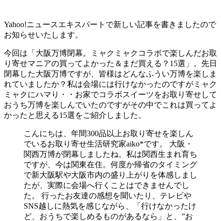
Yahoo!ニュースエキスパートで新しい記事を書きましたので
お知らせいたします。
今回は「大阪万博閉幕。ミャクミャクコラボで楽しんだお取
り寄せマニアの買ってよかった＆まだ買える？15選」。先日
閉幕した大阪万博ですが、皆様はどんなふうい万博を楽しま
れていましたか？私は会場には行けなかったのですがミャク
ミャクにハマり・・お家でコラボスイーツをお取り寄せして
おうち万博を楽しんでいたのですがその中でこれは買ってよ
かったと思える15選をご紹介しました。
こんにちは、年間300品以上お取り寄せを楽しん
でいるお取り寄せ生活研究家aiko*です。 大阪・
関西万博が閉幕しましたね。私は関西生まれ育ち
ですが、今は関東在住。何度か帰省のタイミング
で新大阪駅や大阪市内の盛り上がりを体感しまし
たが、実際に会場へ行くことはできませんでし
た。 行ったお友達の感想を聞いたり、テレビや
SNS越しに熱気を感じながら、「行けなかったけ
ど、おうちで楽しめるものがあるなら」と、”お