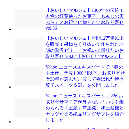
【おいしいマルシェ】1300年の伝統！
本物の紅葉使ったお菓子「もみじの天
ぷら」／お祝いに贈りたいお取り寄せ
vol.56
【おいしいマルシェ】年間12万個以上
を販売！果物をくり抜いて作られた老
舗の贅沢ゼリー／お祝いに贈りたいお
取り寄せ vol.64【おいしいマルシェ】
Yahoo!ニュースエキスパートで『春の
手土産、予算1,000円以下。お取り寄せ
歴30年が選んだ、渡して喜ばれた焼き
菓子スイーツ５選』を公開しました
Yahoo!ニュースエキスパート｜ 226 お
取り寄せマニアが外さない「いつも褒
められる手土産」芦屋発、和三盆糖と
ナッツが香る絶品リングサブレを紹介
しました