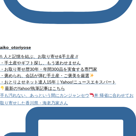
aiko_otoriyose
\\ 人と記憶を結ぶ、お取り寄せ&手土産 //
・手土産やギフト探し、もう迷わせません
・お取り寄せ歴30年・年間300品を実食する専門家
・褒められ、会話が弾む手土産・ご褒美を厳選
・おとりよせネット達人15年｜Yahoo!ニュースエキスパート
最新のYahoo!執筆記事はこちら
手も汚れない、あっという間にカンジャンセウ
丼 帰省に合わせてお
取り寄せした香川県・海老乃家さん