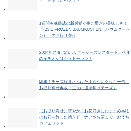
ぎ」を使った和プリン
1週間冷凍熟成の新感覚が生む驚きの美味しさ！
「-23℃ FROZEN BAUMKUCHEN（バウムクーヘ
ン）」のお取り寄せ
2024年スタバのホリデーシーズンスタート。今年
のイチオシはシュトーレン！
朗報！チーズ好きさんはたまらないクッキー缶、
お取り寄せ再販「主役は濃厚焦げチーズ」
【お取り寄せ】華やか！お花好きにおすすめ本物
のお花を飾った焼きドーナツやお茶まで、おうち
カフェセット