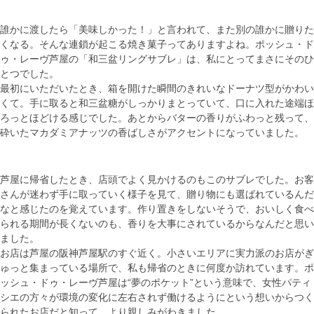
誰かに渡したら「美味しかった！」と言われて、また別の誰かに贈りた
くなる。そんな連鎖が起こる焼き菓子ってありますよね。ポッシュ・ド
ゥ・レーヴ芦屋の「和三盆リングサブレ」は、私にとってまさにそのひ
とつでした。
最初にいただいたとき、箱を開けた瞬間のきれいなドーナツ型がかわい
くて。手に取ると和三盆糖がしっかりまとっていて、口に入れた途端ほ
ろっとほどける感じでした。あとからバターの香りがふわっと残って、
砕いたマカダミアナッツの香ばしさがアクセントになっていました。
芦屋に帰省したとき、店頭でよく見かけるのもこのサブレでした。お客
さんが迷わず手に取っていく様子を見て、贈り物にも選ばれているんだ
なと感じたのを覚えています。作り置きをしないそうで、おいしく食べ
られる期間が長くないのも、香りを大事にされているからなんだと思い
ました。
お店は芦屋の阪神芦屋駅のすぐ近く。小さいエリアに実力派のお店がぎ
ゅっと集まっている場所で、私も帰省のときに何度か訪れています。ポ
ッシュ・ドゥ・レーヴ芦屋は“夢のポケット”という意味で、女性パティ
シエの方々が環境の変化に左右されず働けるようにという想いからつく
られたお店だと知って、より親しみがわきました。