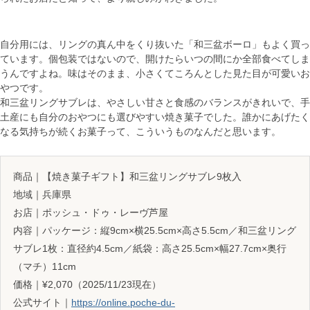
自分用には、リングの真ん中をくり抜いた「和三盆ボーロ」もよく買っ
ています。個包装ではないので、開けたらいつの間にか全部食べてしま
うんですよね。味はそのまま、小さくてころんとした見た目が可愛いお
やつです。
和三盆リングサブレは、やさしい甘さと食感のバランスがきれいで、手
土産にも自分のおやつにも選びやすい焼き菓子でした。誰かにあげたく
なる気持ちが続くお菓子って、こういうものなんだと思います。
商品｜【焼き菓子ギフト】和三盆リングサブレ9枚入
地域｜兵庫県
お店｜ポッシュ・ドゥ・レーヴ芦屋
内容｜パッケージ：縦9cm×横25.5cm×高さ5.5cm／和三盆リング
サブレ1枚：直径約4.5cm／紙袋：高さ25.5cm×幅27.7cm×奥行
（マチ）11cm
価格｜¥2,070（2025/11/23現在）
公式サイト｜
https://online.poche-du-