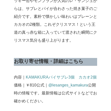
ッキー缶やモンブランが人気のレ・サンジュか
らは、サブレとパイが合わさった焼き菓子のご
紹介です。素朴で懐かしい味わいはプレーンと
カカオの2種類。これぞクリスマス！という王
道の真っ赤な箱に入っていて渡された瞬間にク
リスマス気分も盛り上がります。
お取り寄せ情報・詳細はこちら
内容｜
KAMAKURAパイサブレ3個 カカオ2個
価格｜￥810
公式｜
@lesanges_kamakura
公開
時の情報です。最新情報は公式サイトなどでお
確かめください。