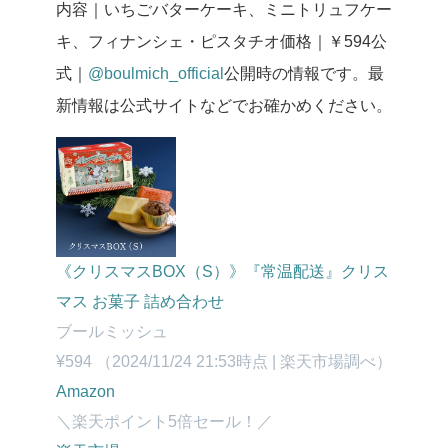
内容｜いちごバターケーキ、ミニトリュフケー
キ、フィナンシェ・ピスタチオ
価格｜￥594
公
式｜
@boulmich_official
公開時の情報です。最
新情報は公式サイトなどでお確かめください。
《クリスマスBOX（S）》『常温配送』クリス
マス お菓子 詰め合わせ
ブールミッシュ
¥594
（2024/11/24 21:53時点 | 楽天市場調べ）
Amazon
＼楽天ポイント5倍セール！／