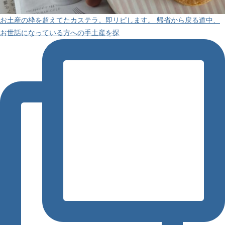
お土産の枠を超えてたカステラ。即リピします。 帰省から戻る道中、
お世話になっている方への手土産を探