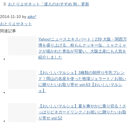
おとりよせネット「達人のおすすめ 秋」更新
2014-11-10
by
aiko*
おとりよせネット
関連記事
Yahoo!ニュースエキスパート｜239 大阪・関西万
博を盛り上げる、粉もんクッキー缶。ミャクミャ
クが描かれた青缶が可愛い。大阪土産にも人気を
紹介しました
【おいしいマルシェ】3種類の朝搾り牛乳ブレン
ド！岡山の名産を使った牧場ジェラート／お祝い
に贈りたいお取り寄せ vol.63【おいしいマルシ
ェ】
【おいしいマルシェ】夏を爽やかに乗り切る！さ
っぱりビネガードリンク／お祝いに贈りたいお取
り寄せ vol.52