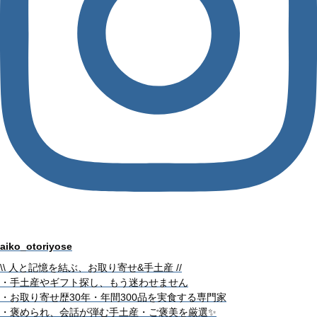
aiko_otoriyose
\\ 人と記憶を結ぶ、お取り寄せ&手土産 //
・手土産やギフト探し、もう迷わせません
・お取り寄せ歴30年・年間300品を実食する専門家
・褒められ、会話が弾む手土産・ご褒美を厳選✨