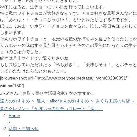
「瓜」」をご紹介させていただきました。
秋冬になると、生チョコについ目が行ってしまいます。
特に私ホワイトチョコが大好きなんです。チョコ好きな旦那さんなどに
は「あれは・・・チョコじゃない！」といわれたりもするのですが、
ほっこりあまーいホワイトチョコを食べると、忙しい毎日もほっとして
しまいます。
そんなホワイトチョコと、地元の名産のかぼちゃを皮ごと使ったしっか
りカボチャの味のする見た目もカボチャ色のこの季節にぴったりの生チ
ョコのご紹介でした。
続きは是非サイトでご覧くださいね。
もし共感していただけたら「私も好き！」「美味しそう！」とポチッと
していただけたらなとおもいます。
[browser-shot url=”http://www.otoriyose.net/tatsujin/om0029/6391″
width=”150″]
aiko*さん（お取り寄せ生活研究家）のおすすめ！
達人のおすすめ ＞ 達人・aiko*さんのおすすめ ＞ さくら工房のお店 ～
森のクレソン～「かぼちゃの生チョコレート「瓜」」
Home
›
活動・お知らせ
›