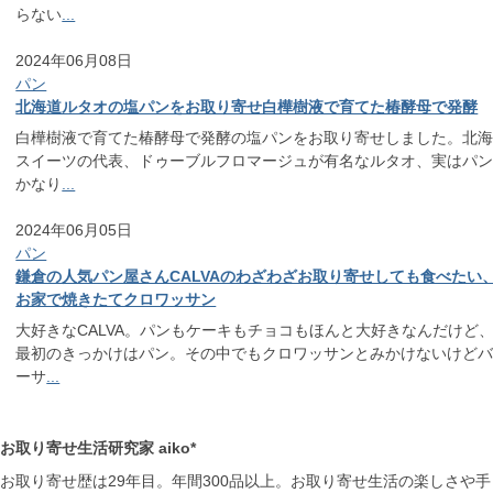
らない
...
2024年06月08日
パン
北海道ルタオの塩パンをお取り寄せ白樺樹液で育てた椿酵母で発酵
白樺樹液で育てた椿酵母で発酵の塩パンをお取り寄せしました。北
スイーツの代表、ドゥーブルフロマージュが有名なルタオ、実はパ
かなり
...
2024年06月05日
パン
鎌倉の人気パン屋さんCALVAのわざわざお取り寄せしても食べたい
お家で焼きたてクロワッサン
大好きなCALVA。パンもケーキもチョコもほんと大好きなんだけど
最初のきっかけはパン。その中でもクロワッサンとみかけないけど
ーサ
...
お取り寄せ生活研究家 aiko*
お取り寄せ歴は29年目。年間300品以上。お取り寄せ生活の楽しさや手