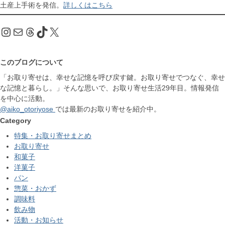
土産上手術を発信。
詳しくはこちら
Instagram
メール
Threads
TikTok
X
このブログについて
「お取り寄せは、幸せな記憶を呼び戻す鍵。お取り寄せでつなぐ、幸せ
な記憶と暮らし。」そんな思いで、お取り寄せ生活29年目。情報発信
を中心に活動。
@aiko_otoriyose
では最新のお取り寄せを紹介中。
Category
特集・お取り寄せまとめ
お取り寄せ
和菓子
洋菓子
パン
惣菜・おかず
調味料
飲み物
活動・お知らせ