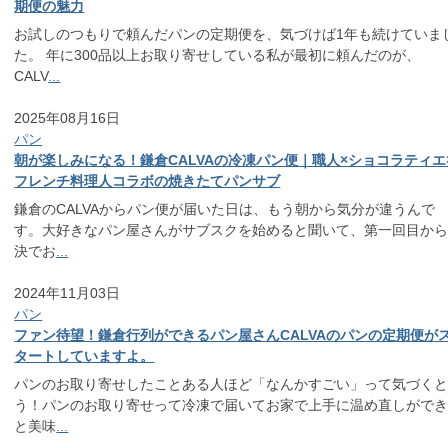
期便の魅力
お試しのつもりで頼んだパンの定期便を、気づけば1年も続けていま
た。 年に300品以上お取り寄せしている私が最初に頼んだのが、
CALV
...
2025年08月16日
パン
朝が楽しみになる！鎌倉CALVAの冷凍パン便｜職人×ショコラティエ
フレンチ料理人コラボの焼きたてパンサブ
鎌倉のCALVAからパン便が届いた日は、もう朝から気分が違うんで
す。大好きなパン屋さんがサブスクを始めると聞いて、第一回目か
決でお
...
2024年11月03日
パン
ファン待望！鎌倉行列ができるパン屋さんCALVAのパンの定期便が
タートしていますよ。
パンのお取り寄せしたことある人ほど「なんかすごい」って気づく
う！パンのお取り寄せって冷凍で届いてお家で上手に温め直しがで
と美味
...