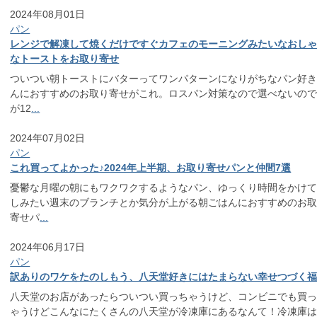
2024年08月01日
パン
レンジで解凍して焼くだけですぐカフェのモーニングみたいなおし
なトーストをお取り寄せ
ついつい朝トーストにバターってワンパターンになりがちなパン好
んにおすすめのお取り寄せがこれ。ロスパン対策なので選べないの
が12
...
2024年07月02日
パン
これ買ってよかった♪2024年上半期、お取り寄せパンと仲間7選
憂鬱な月曜の朝にもワクワクするようなパン、ゆっくり時間をかけ
しみたい週末のブランチとか気分が上がる朝ごはんにおすすめのお
寄せパ
...
2024年06月17日
パン
訳ありのワケをたのしもう、八天堂好きにはたまらない幸せつづく
八天堂のお店があったらついつい買っちゃうけど、コンビニでも買
ゃうけどこんなにたくさんの八天堂が冷凍庫にあるなんて！冷凍庫