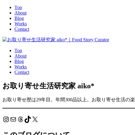
Top
About
Blog
Works
Contact
Top
About
Blog
Works
Contact
お取り寄せ生活研究家 aiko*
お取り寄せ歴は29年目。年間300品以上。お取り寄せ生活の
Instagram
メール
Threads
TikTok
X
このブログについて